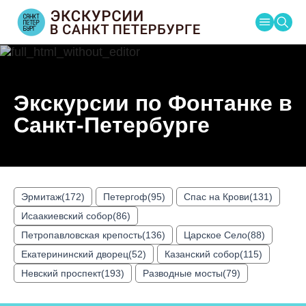
Главная
Экскурсии по Фонтанке в
Основная
Помощь
навигация
Санкт-Петербурге
Август
2026
Эрмитаж(172)
Петергоф(95)
Спас на Крови(131)
Пн
Вт
Ср
Чт
Пт
Сб
Вс
Исаакиевский собор(86)
1
2
Петропавловская крепость(136)
Царское Село(88)
Екатерининский дворец(52)
Казанский собор(115)
3
4
5
6
7
8
9
Невский проспект(193)
Разводные мосты(79)
10
11
12
13
14
15
16