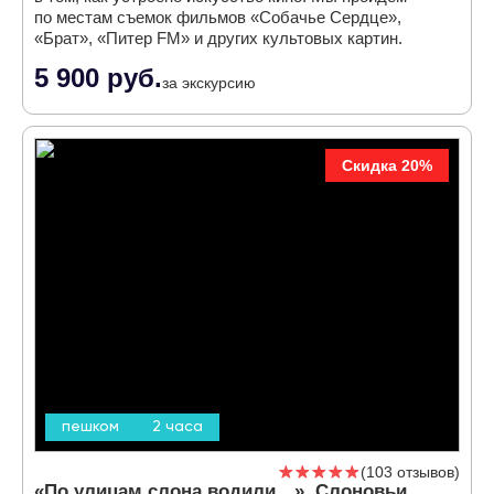
по местам съемок фильмов «Собачье Сердце»,
«Брат», «Питер FM» и других культовых картин.
5 900 руб.
за экскурсию
Скидка 20%
пешком
2 часа
103 отзывов
«По улицам слона водили…». Слоновьи