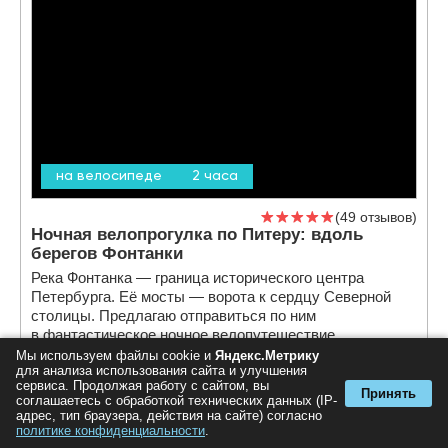
на велосипеде
2 часа
49 отзывов
Ночная велопрогулка по Питеру: вдоль
берегов Фонтанки
Река Фонтанка — граница исторического центра
Петербурга. Её мосты — ворота к сердцу Северной
столицы. Предлагаю отправиться по ним
в фантастическое ночное велопутешествие.
За каждым мостом скрывается своя история.
Мы используем файлы cookie и
Яндекс.Метрику
для анализа использования сайта и улучшения
3 100 руб.
сервиса. Продолжая работу с сайтом, вы
Принять
за экскурсию
соглашаетесь с обработкой технических данных (IP-
адрес, тип браузера, действия на сайте) согласно
политике конфиденциальности
.