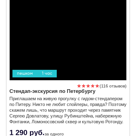
пешком
1 час
116 отзывов
Стендап-экскурсия по Петербургу
Приглашаем на живую прогулку с гидом-стендапером
по Питеру. Никто не любит спойлеры, правда? Поэтому
скажем лишь, что маршрут проходит через памятник
Сергею Довлатову, улицу Рубинштейна, набережную
Фонтанки, Ломоносовский сквер и культовую Ротонду.
1 290 руб.
за одного