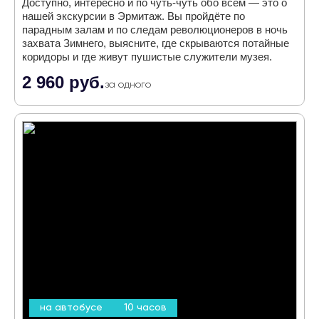
Доступно, интересно и по чуть-чуть обо всём — это о
нашей экскурсии в Эрмитаж. Вы пройдёте по
парадным залам и по следам революционеров в ночь
захвата Зимнего, выясните, где скрываются потайные
коридоры и где живут пушистые служители музея.
2 960 руб.
за одного
на автобусе
10 часов