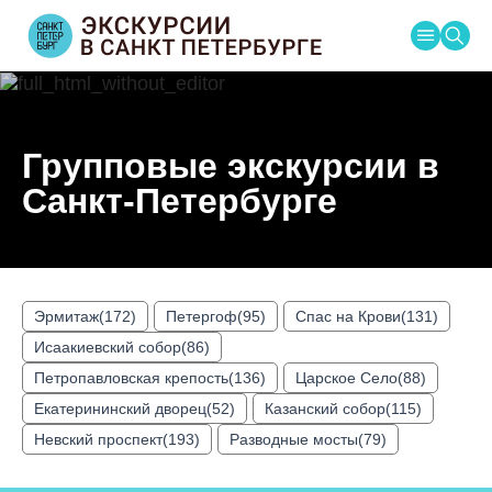
Групповые экскурсии в
Основная
Главная
навигация
Санкт-Петербурге
Помощь
Август
2026
Эрмитаж(172)
Петергоф(95)
Спас на Крови(131)
Пн
Вт
Ср
Чт
Пт
Сб
Вс
Исаакиевский собор(86)
1
2
Петропавловская крепость(136)
Царское Село(88)
Екатерининский дворец(52)
Казанский собор(115)
3
4
5
6
7
8
9
Невский проспект(193)
Разводные мосты(79)
10
11
12
13
14
15
16