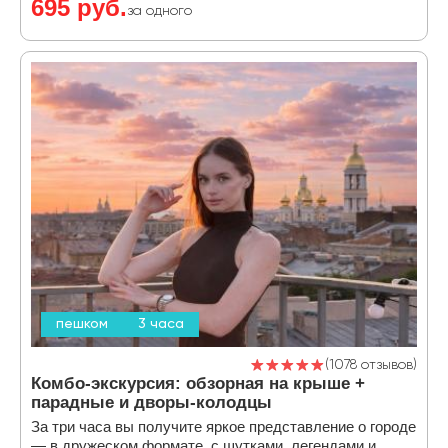
695 руб.
за одного
пешком
3 часа
1078 отзывов
Комбо-экскурсия: обзорная на крыше +
парадные и дворы-колодцы
За три часа вы получите яркое представление о городе
— в дружеском формате, с шутками, легендами и