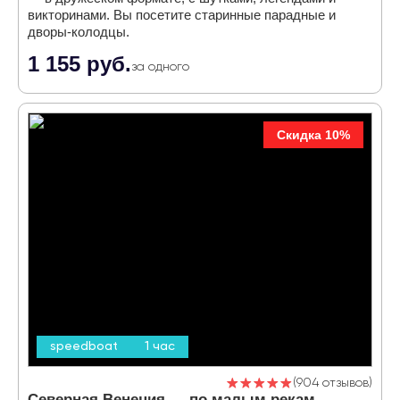
викторинами. Вы посетите старинные парадные и
дворы-колодцы.
1 155 руб.
за одного
Скидка 10%
speedboat
1 час
904 отзывов
Северная Венеция — по малым рекам