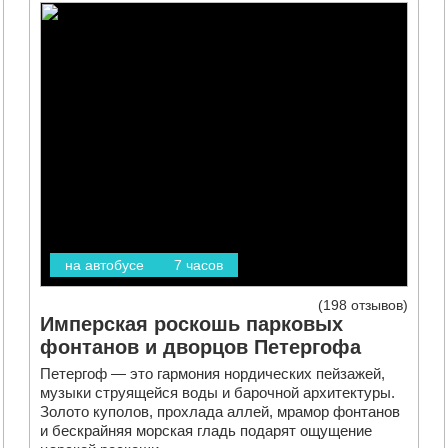
на автобусе
7 часов
198 отзывов
Имперская роскошь парковых
фонтанов и дворцов Петергофа
Петергоф — это гармония нордических пейзажей,
музыки струящейся воды и барочной архитектуры.
Золото куполов, прохлада аллей, мрамор фонтанов
и бескрайняя морская гладь подарят ощущение