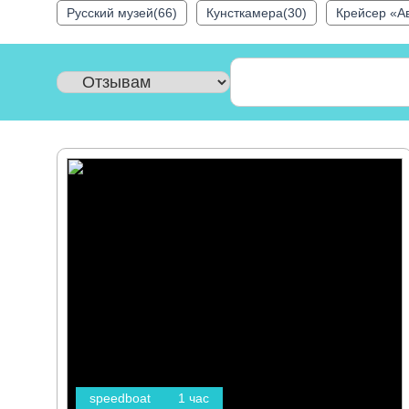
Русский музей(66)
Кунсткамера(30)
Крейсер «А
speedboat
1 час