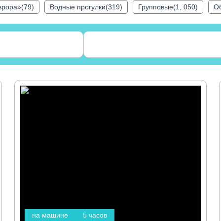
врора»(79)
Водные прогулки(319)
Групповые(1, 050)
О
на машине
5 часов