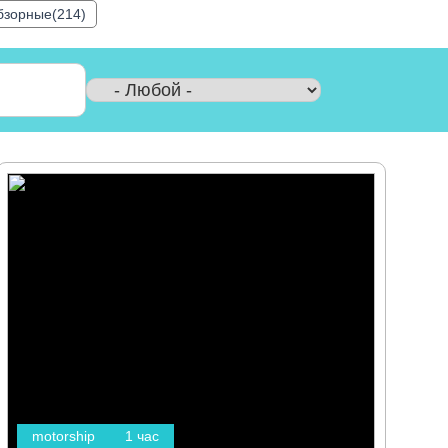
бзорные(214)
motorship
1 час