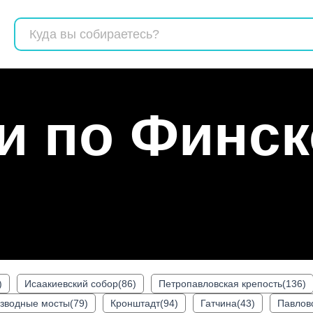
Поиск
и по Финс
)
Исаакиевский собор(86)
Петропавловская крепость(136)
зводные мосты(79)
Кронштадт(94)
Гатчина(43)
Павловс