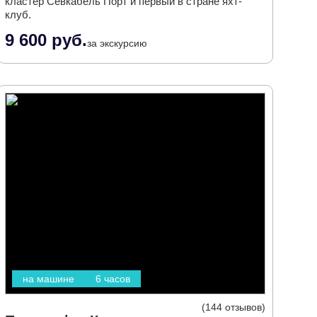
кластер Севкабель Порт и первый в стране яхт-
клуб.
9 600 руб.
за экскурсию
на машине
6 часов
144 отзывов