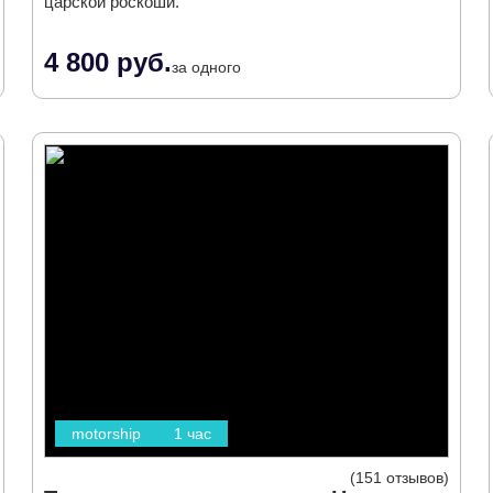
царской роскоши.
4 800 руб.
за одного
motorship
1 час
151 отзывов