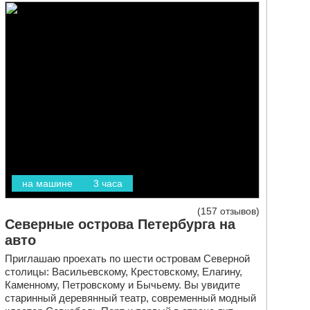
на машине
3 часа
157 отзывов
Северные острова Петербурга на
авто
Приглашаю проехать по шести островам Северной
столицы: Васильевскому, Крестовскому, Елагину,
Каменному, Петровскому и Бычьему. Вы увидите
старинный деревянный театр, современный модный